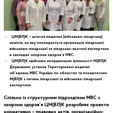
ЦМ(ВЛ)К – штатна медична (військово-лікарська)
комісія, на яку покладається організація лікарської,
військово-лікарської та лікарсько-льотної експертизи
в закладах охорони здоров’я МВС.
ЦМ(ВЛ)К здійснює координацію діяльності М(ВЛ)К
Державних установ Територіальні медичні
об’єднань МВС України по областях та позаштатних
М(ВЛ)К з питань лікарської та військово-лікарської
експертизи.
Спільно із структурним підрозділом МВС з
охорони здоров’я ЦМ(ВЛ)К розробляє проекти
нормативно – правових актів, організаційно-