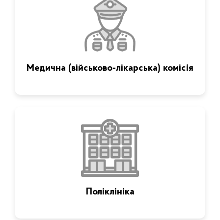
Медична (військово-лікарська) комісія
Поліклініка