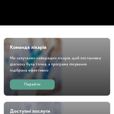
Слайд 1 з 1
Команда лікарів
Ми залучаємо найкращих лікарів, щоб постановка
діагнозу була точна, а програма лікування
підібрана ефективно
Перейти
Доступні послуги