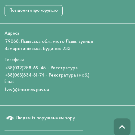
Повідомити про корупцію
Адреса
79068, Львівська обл., місто Львів, вулиця
Замарстинівська, будинок 233
Телефони
+38(032)258-69-45
- Реєстратура
+38(063)834-31-74
- Реєстратура (моб.)
Email
lviv@tmo.mvs.gov.ua
Людям із порушенням зору