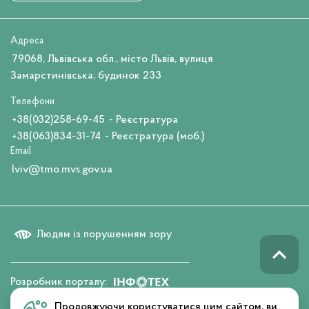
Адреса
79068, Львівська обл., місто Львів, вулиця
Замарстинівська, будинок 233
Телефони
+38(032)258-69-45
- Реєстратура
+38(063)834-31-74
- Реєстратура (моб.)
Email
lviv@tmo.mvs.gov.ua
Людям із порушенням зору
Розробник порталу:
Продовжуючи користуватися цим сайтом, ви