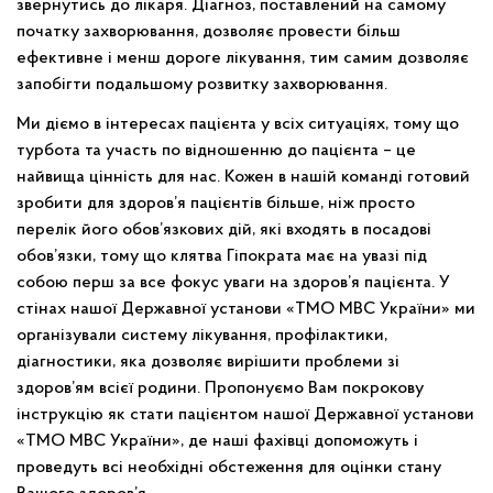
звернутись до лікаря. Діагноз, поставлений на самому
початку захворювання, дозволяє провести більш
ефективне і менш дороге лікування, тим самим дозволяє
запобігти подальшому розвитку захворювання.
Ми діємо в інтересах пацієнта у всіх ситуаціях, тому що
турбота та участь по відношенню до пацієнта – це
найвища цінність для нас. Кожен в нашій команді готовий
зробити для здоров’я пацієнтів більше, ніж просто
перелік його обов’язкових дій, які входять в посадові
обов’язки, тому що клятва Гіпократа має на увазі під
собою перш за все фокус уваги на здоров’я пацієнта. У
стінах нашої Державної установи «ТМО МВС України» ми
організували систему лікування, профілактики,
діагностики, яка дозволяє вирішити проблеми зі
здоров’ям всієї родини. Пропонуємо Вам покрокову
інструкцію як стати пацієнтом нашої Державної установи
«ТМО МВС України», де наші фахівці допоможуть і
проведуть всі необхідні обстеження для оцінки стану