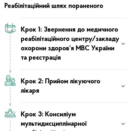
Реабілітаційний шлях пораненого
Крок 1: Звернення до медичного
реабілітаційного центру/закладу
охорони здоров’я МВС України
та реєстрація
Крок 2: Прийом лікуючого
Шлях проходження М(ВЛ)К пораненого
лікаря
пацієнта
Реабілітаційний шлях пораненого
Крок 3: Консиліум
мультидисциплінарної
Шлях військовослужбовця після поранення/