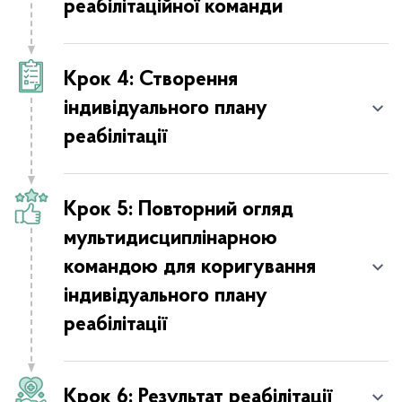
реабілітаційної команди
травми
Шлях поліцейського після поранення/травми
Крок 4: Створення
індивідуального плану
Пам’ятай про підтримку
реабілітації
Крок 5: Повторний огляд
мультидисциплінарною
командою для коригування
індивідуального плану
реабілітації
Крок 6: Результат реабілітації