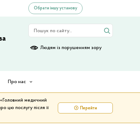
Обрати іншу установу
Пошук по сайту
ва
Людям із порушенням зору
Про нас
у «Головний медичний
ро цю послугу після її
Перейти