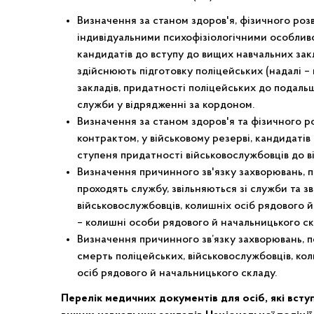
Визначення за станом здоров'я, фізичного розв
індивідуальними психофізіологічними особливо
кандидатів до вступу до вищих навчальних зак
здійснюють підготовку поліцейських (надалі – 
закладів, придатності поліцейських до подаль
служби у відрядженні за кордоном.
Визначення за станом здоров'я та фізичного р
контрактом, у військовому резерві, кандидатів
ступеня придатності військовослужбовців до вій
Визначення причинного зв'язку захворювань, по
проходять службу, звільняються зі служби та з
військовослужбовців, колишніх осіб рядового й
– колишні особи рядового й начальницького ск
Визначення причинного зв’язку захворювань, по
смерть поліцейських, військовослужбовців, ко
осіб рядового й начальницького складу.
Перелік медичних документів для осіб, які всту