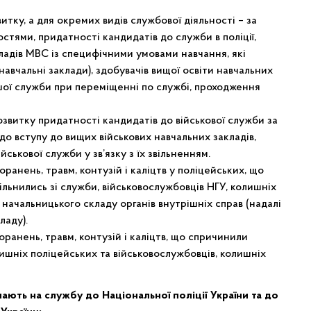
итку, а для окремих видів службової діяльності – за
стями, придатності кандидатів до служби в поліції,
ладів МВС із специфічними умовами навчання, які
навчальні заклади), здобувачів вищої освіти навчальних
шої служби при переміщенні по службі, проходження
озвитку придатності кандидатів до військової служби за
 до вступу до вищих військових навчальних закладів,
ськової служби у зв’язку з їх звільненням.
ранень, травм, контузій і каліцтв у поліцейських, що
вільнились зі служби, військовослужбовців НГУ, колишніх
 начальницького складу органів внутрішніх справ (надалі
ладу).
ранень, травм, контузій і каліцтв, що спричинили
лишніх поліцейських та військовослужбовців, колишніх
пають на службу до Національної поліції України та до