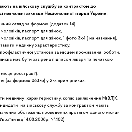
пають на військову службу за контрактом до
щі навчальні заклади Національної гвардії України:
чний огляд за формою (додаток 14).
чоловіків, паспорт для жінок,
оловіків, паспорт для жінок, 1 фото 3х4 ( на навчання),
ставити медичну характеристику.
-профілактичної установи за місцем проживання, роботи,
иписка має бути завірена підписом лікаря та печаткою
місця реєстрації).
ня (за формою 063/о) у 2-х примірниках.
ати медичну характеристику, копію заключення М(ВЛ)К,
 Кандидати на військову службу за контрактом мають
начених обстежень, проведених протягом одного місяця
країни від 14.08.2008р. №402)