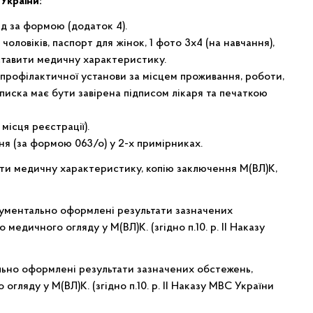
України:
яд за формою (додаток 4).
оловіків, паспорт для жінок, 1 фото 3х4 (на навчання),
ставити медичну характеристику.
-профілактичної установи за місцем проживання, роботи,
иписка має бути завірена підписом лікаря та печаткою
місця реєстрації).
ня (за формою 063/о) у 2-х примірниках.
ти медичну характеристику, копію заключення М(ВЛ)К,
кументально оформлені результати зазначених
едичного огляду у М(ВЛ)К. (згідно п.10. р. ІІ Наказу
ьно оформлені результати зазначених обстежень,
гляду у М(ВЛ)К. (згідно п.10. р. ІІ Наказу МВС України