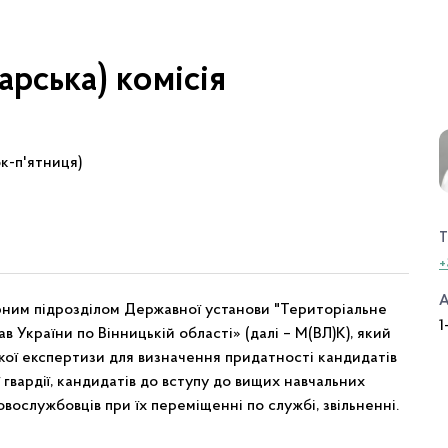
арська) комісія
ок-п'ятниця)
Т
+
А
ним підрозділом Державної установи "Територіальне
1
 України по Вінницькій області» (далі – М(ВЛ)К), який
кої експертизи для визначення придатності кандидатів
 гвардії, кандидатів до вступу до вищих навчальних
овослужбовців при їх переміщенні по службі, звільненні.