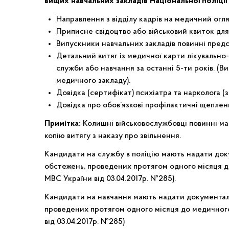
вищих навчальних закладів Національної поліції 
Направлення з відділу кадрів на медичний огл
Приписне свідоцтво або військовий квиток для ч
Випускники навчальних закладів повинні пред
Детальний витяг із медичної карти лікувально
служби або навчання за останні 5-ти років. (В
медичного закладу).
Довідка (сертифікат) психіатра та нарколога (з 
Довідка про обов’язкові профілактичні щеплен
Примітка:
Колишні військовослужбовці повинні ма
копію витягу з наказу про звільнення.
Кандидати на службу в поліцію мають надати до
обстежень, проведених протягом одного місяця до м
МВС України від 03.04.2017р. №285).
Кандидати на навчання мають надати документал
проведених протягом одного місяця до медичного о
від 03.04.2017р. №285)