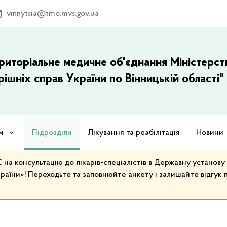
vinnytsia@tmo.mvs.gov.ua
риторіальне медичне об'єднання Міністерст
рішніх справ України по Вінницькій області"
м
Підрозділи
Лікування та реабілітація
Новини
на консультацію до лікарів-спеціалістів в Державну установ
раїни»! Переходьте та заповнюйте анкету і залишайте відгук п