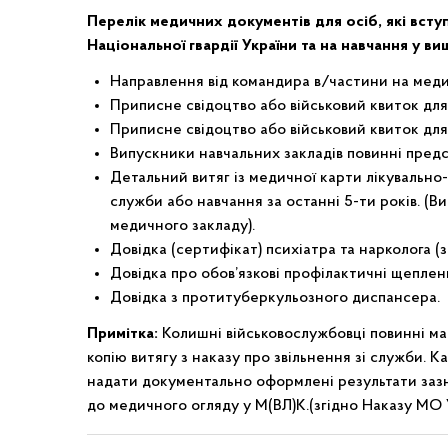
Перелік медичних документів для осіб, які всту
Національної гвардії України та на навчання у ви
Направлення від командира в/частини на меди
Приписне свідоцтво або військовий квиток для 
Приписне свідоцтво або військовий квиток для ч
Випускники навчальних закладів повинні пред
Детальний витяг із медичної карти лікувально
служби або навчання за останні 5-ти років. (В
медичного закладу).
Довідка (сертифікат) психіатра та нарколога (з 
Довідка про обов’язкові профілактичні щеплен
Довідка з протитуберкульозного диспансера.
Примітка:
Колишні військовослужбовці повинні м
копію витягу з наказу про звільнення зі служби.
надати документально оформлені результати заз
до медичного огляду у М(ВЛ)К.(згідно Наказу МО У