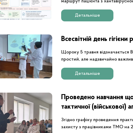
маршрут пацієнта з хантавірусно
Детальніше
Всесвітній день гігієни 
Щороку 5 травня відзначається Вс
простий, але надзвичайно важлив
обробку рук.
Детальніше
Проведено навчання щ
тактичної (військової) а
Згідно графіку проведення практ
захисту з працівниками ТМО на 2026 рік 01.05.2026 року було проведено