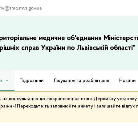
viv@tmo.mvs.gov.ua
риторіальне медичне об'єднання Міністерст
рішніх справ України по Львівській області"
м
Підрозділи
Лікування та реабілітація
Новини
на консультацію до лікарів-спеціалістів в Державну установ
раїни»! Переходьте та заповнюйте анкету і залишайте відгук п