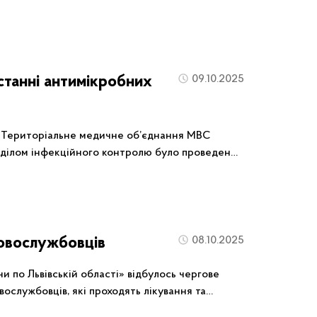
вчання за участю представників Управління
 управління Національної поліції у Львівській
станні антимікробних
09.10.2025
і «Територіальне медичне об’єднання МВС
відділом інфекційного контролю було проведено
 побічної дії при використанні антимікробних
ковослужбовців
08.10.2025
и по Львівській області» відбулось чергове
овослужбовців, які проходять лікування та