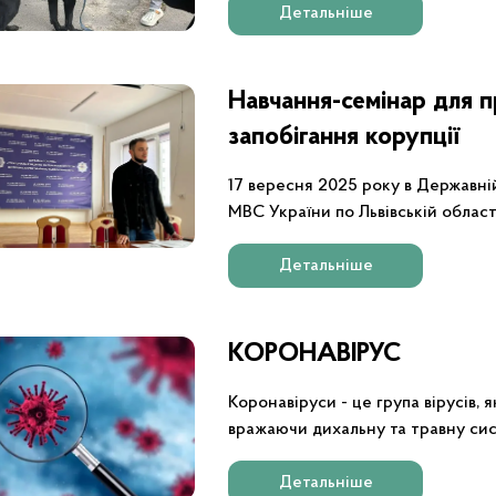
Детальніше
Навчання-семінар для п
запобігання корупції
17 вересня 2025 року в Державні
МВС України по Львівській област
організоване в межах реалізації
внутрішніх справ України на 202
Детальніше
самої установи.
КОРОНАВІРУС
Коронавіруси - це група вірусів, 
вражаючи дихальну та травну системи людини. Отрим
своїй специфічній структурі.
Детальніше