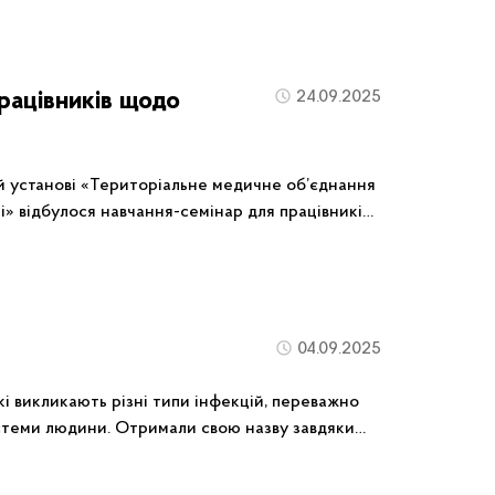
рацівників щодо
24.09.2025
й установі «Територіальне медичне об’єднання
і» відбулося навчання-семінар для працівників,
 Антикорупційної програми Міністерства
3–2025 роки та Антикорупційної програми
04.09.2025
які викликають різні типи інфекцій, переважно
али свою назву завдяки