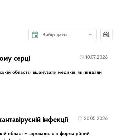
ному серці
10.07.2026
ькій області» вшанували медиків, які віддали
антавірусній інфекції
20.05.2026
кій області» впровадило інформаційний