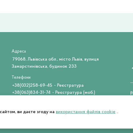
Адреса
79068, Львівська обл., місто Львів, вулиця
Замарстинівська, будинок 233
Телефони
+38(032)258-69-45
- Реєстратура
+38(063)834-31-74
- Реєстратура (моб.)
Р
Email
lviv@tmo.mvs.gov.ua
айтом, ви даєте згоду на
використання файлів cookie
.