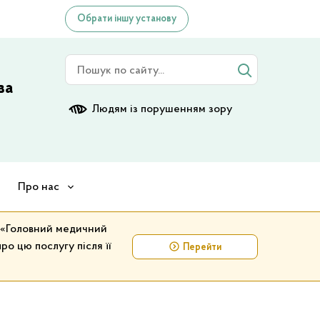
Обрати іншу установу
Пошук по сайту
ва
Людям із порушенням зору
Про нас
у «Головний медичний
ро цю послугу після її
Перейти