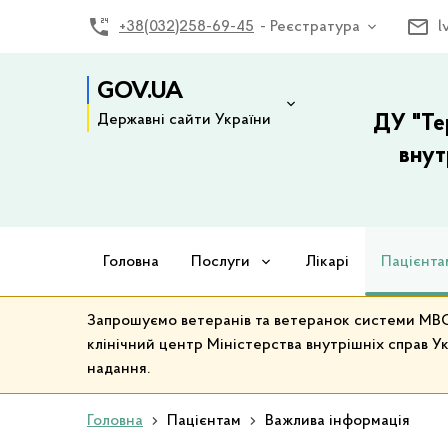
+38(032)258-69-45
- Реєстратура
l
GOV.UA
Державні сайти України
ДУ "Те
внут
Головна
Послуги
Лікарі
Пацієнта
Запрошуємо ветеранів та ветеранок системи МВС 
клінічний центр Міністерства внутрішніх справ Ук
надання.
Головна
Пацієнтам
Важлива інформація