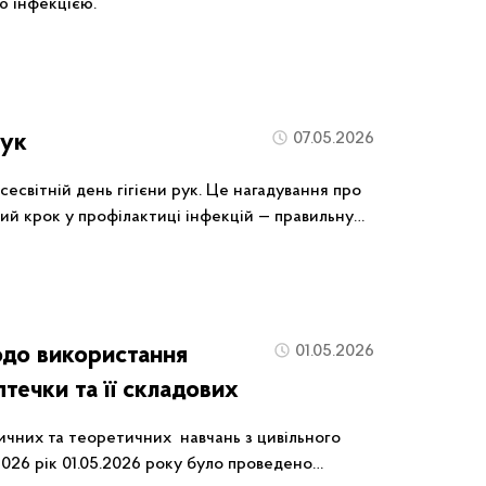
ю інфекцією.
рук
07.05.2026
есвітній день гігієни рук. Це нагадування про
ий крок у профілактиці інфекцій — правильну
одо використання
01.05.2026
птечки та її складових
ичних та теоретичних навчань з цивільного