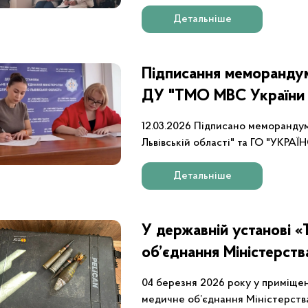
навчання щодо використання такти
Детальніше
Підписання меморанду
ДУ "ТМО МВС України п
та ГО "УКРАЇНСЬКА А
12.03.2026 Підписано меморанду
Львівській області" та ГО "УКР
Детальніше
У державній установі «
об’єднання Міністерств
України по Львівській о
04 березня 2026 року у приміще
навчання з ідентифікац
медичне об’єднання Міністерства