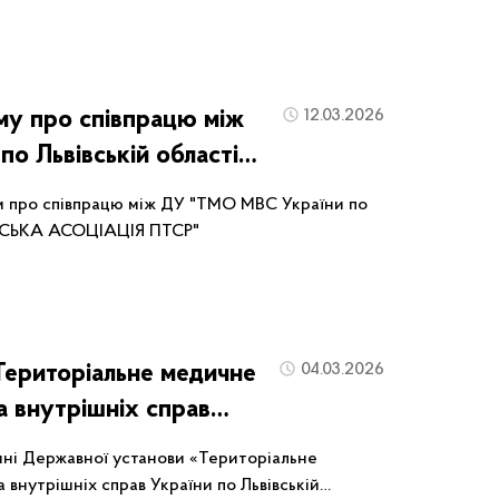
чної (військової) аптечки та її складових.
му про співпрацю між
12.03.2026
о Львівській області"
СОЦІАЦІЯ ПТСР"
м про співпрацю між ДУ "ТМО МВС України по
АЇНСЬКА АСОЦІАЦІЯ ПТСР"
Територіальне медичне
04.03.2026
а внутрішніх справ
бласті» відбулося
нні Державної установи «Територіальне
ії вибухонебезпечних
 внутрішніх справ України по Львівській