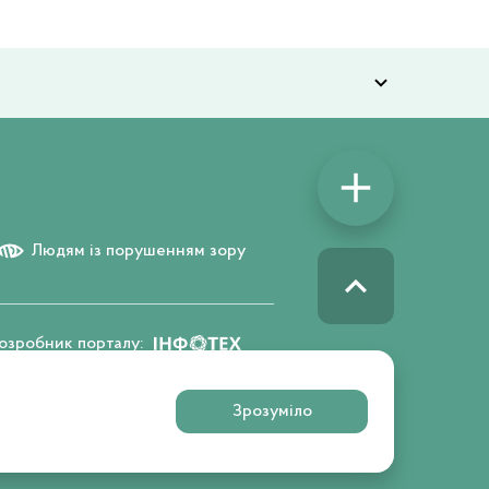
Людям із порушенням зору
озробник порталу:
Зрозуміло