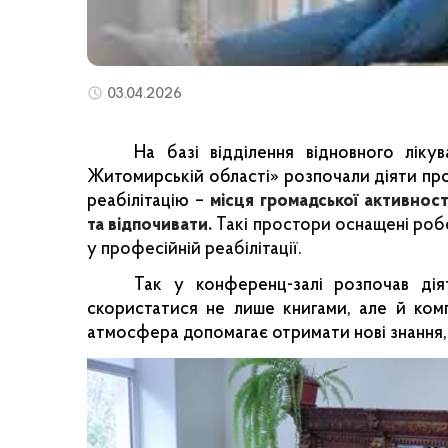
03.04.2026
На базі відділення відновного лік
Житомирській області» розпочали діяти прос
реабілітацію –
місця громадської активност
та відпочивати.
Такі простори оснащені роб
у професійній реабілітації.
Так у конференц-залі розпочав діят
скористатися не лише книгами, але й ком
атмосфера допомагає отримати нові знання,