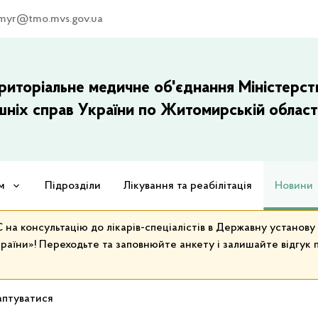
myr@tmo.mvs.gov.ua
риторіальне медичне об'єднання Міністерст
шніх справ України по Житомирській област
м
Підрозділи
Лікування та реабілітація
Новини
на консультацію до лікарів-спеціалістів в Державну установ
раїни»! Переходьте та заповнюйте анкету і залишайте відгук п
аптуватися