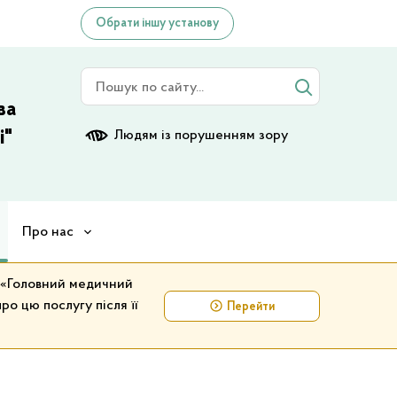
Обрати іншу установу
Пошук по сайту
ва
і"
Людям із порушенням зору
Про нас
у «Головний медичний
ро цю послугу після її
Перейти