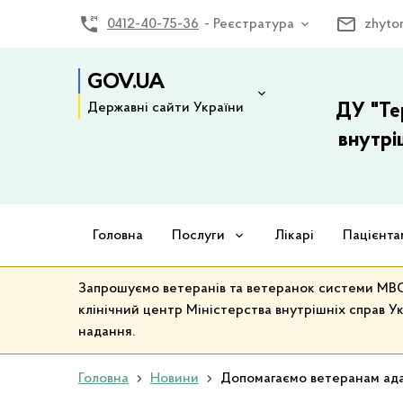
0412-40-75-36
- Реєстратура
zhyto
GOV.UA
Державні сайти України
ДУ "Те
внутрі
Головна
Послуги
Лікарі
Пацієнта
Запрошуємо ветеранів та ветеранок системи МВС 
клінічний центр Міністерства внутрішніх справ Ук
надання.
Головна
Новини
Допомагаємо ветеранам ад