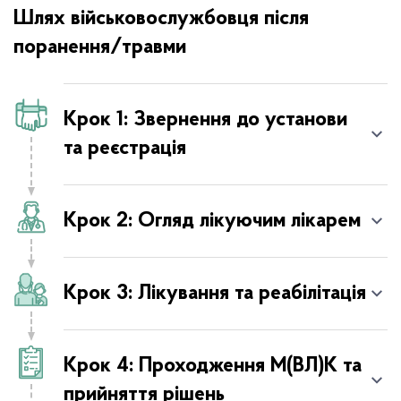
Шлях військовослужбовця після
поранення/травми
Крок 1: Звернення до установи
та реєстрація
Крок 2: Огляд лікуючим лікарем
Крок 3: Лікування та реабілітація
Шлях проходження М(ВЛ)К пораненого
пацієнта
Крок 4: Проходження М(ВЛ)К та
прийняття рішень