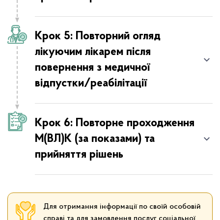
Реабілітаційний шлях пораненого
Крок 5: Повторний огляд
Шлях військовослужбовця після
лікуючим лікарем після
поранення/травми
повернення з медичної
відпустки/реабілітації
Шлях поліцейського після поранення/травми
Пам’ятай про підтримку
Крок 6: Повторне проходження
М(ВЛ)К (за показами) та
прийняття рішень
Для отримання інформації по своїй особовій
справі та для замовлення послуг соціальної