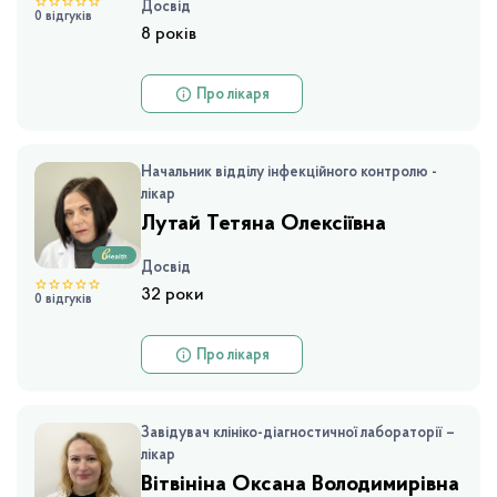
Досвід
0 відгуків
8 років
Про лікаря
Лутай Тетяна Олексіївна
Досвід
32 роки
0 відгуків
Про лікаря
Вітвініна Оксана Володимирівна