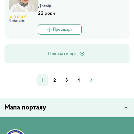
Досвід
22 роки
0 відгуків
Про лікаря
Показати ще
1
2
3
4
Мапа порталу