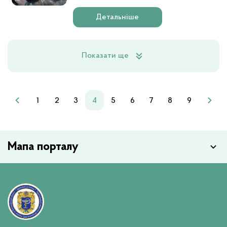
Детальніше
Показати ще
1
2
3
4
5
6
7
8
9
Мапа порталу