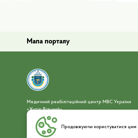
Мапа порталу
Медичний реабілітаційний центр МВС України
«Хутір Вільний»
Повідомити про корупцію
Продовжуючи користуватися цим с
© 2026 ІНФОТЕХ. Усі права захищено