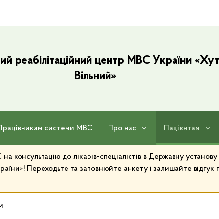
ий реабілітаційний центр МВС України «Хут
Вільний»
Працівникам системи МВС
Про нас
Пацієнтам
на консультацію до лікарів-спеціалістів в Державну установ
раїни»! Переходьте та заповнюйте анкету і залишайте відгук п
м