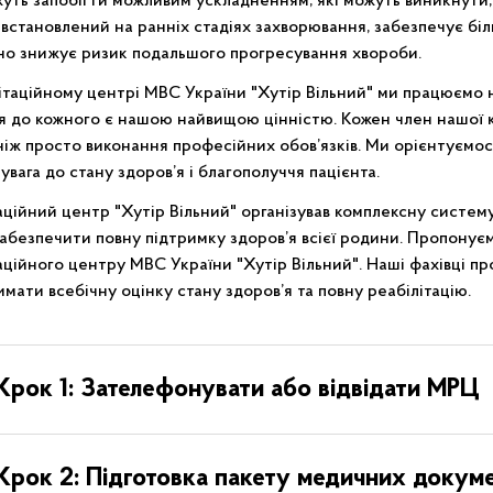
уть запобігти можливим ускладненням, які можуть виникнути, 
 встановлений на ранніх стадіях захворювання, забезпечує бі
но знижує ризик подальшого прогресування хвороби.
ітаційному центрі МВС України "Хутір Вільний" ми працюємо на
тя до кожного є нашою найвищою цінністю. Кожен член нашої к
ніж просто виконання професійних обов’язків. Ми орієнтуємос
увага до стану здоров’я і благополуччя пацієнта.
аційний центр "Хутір Вільний" організував комплексну систему
абезпечити повну підтримку здоров’я всієї родини. Пропонуєм
аційного центру МВС України "Хутір Вільний". Наші фахівці п
мати всебічну оцінку стану здоров’я та повну реабілітацію.
Крок 1: Зателефонувати або відвідати МРЦ
Крок 2: Підготовка пакету медичних докуме