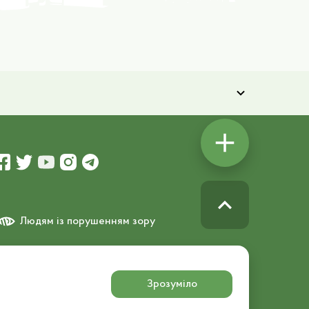
Людям із порушенням зору
озробник порталу:
Зрозуміло