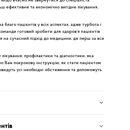
якщо вчасно не звернутися до спеціаліста.
льш ефективне та економічно вигідне лікування,
 благо пацієнтів у всіх аспектах, адже турбота і
оманди готовий зробити для здоров’я пацієнтів
я на сучасний підхід до медицини, де перш за все
 лікування, профілактики та діагностики, яка
о Вам покрокову інструкцію, як стати пацієнтом
роведуть усі необхідні обстеження та допоможуть
нтів