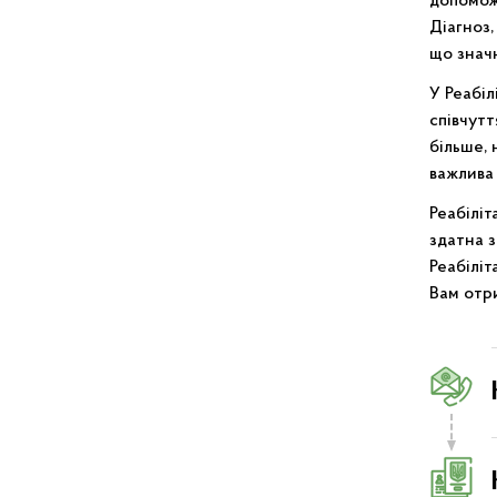
допомож
Діагноз,
що знач
У Реабіл
співчут
більше, 
важлива 
Реабіліт
здатна з
Реабіліт
Вам отри