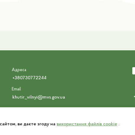
Адреса
+380730772244
Email
khutir_vilnyi@mvs.gov.ua
Р
айтом, ви даєте згоду на
використання файлів cookie
.