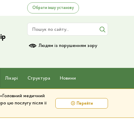
Обрати іншу установу
Пошук по сайту
ір
Людям із порушенням зору
Лікарі
Структура
Новини
у «Головний медичний
ро цю послугу після її
Перейти