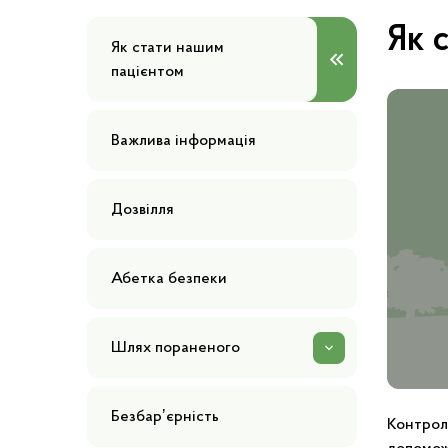
Як 
Як стати нашим
пацієнтом
Важлива інформація
Дозвілля
Абетка безпеки
Шлях пораненого
Безбарʼєрність
Контрол