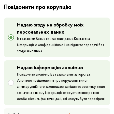
Повідомити про корупцію
Надаю згоду на обробку моїх
персональних даних
Із вказанням Ваших контактних даних.Контактна
інформація є конфіденційною і не підлягає передачі без
згоди замовника.
Надаю інформацію анонімно
Повідомити про корупцію
Повідомити анонімно.Без зазначення авторства.
Анонімне повідомлення про порушення вимог
антикорупційного законодавства підлягає розгляду, якщо
Антикорупційна програма та результати її
зазначена в ньому інформація стосується конкретної
виконання
особи, містить фактичні дані, які можуть бути перевірені.
Оцінка корупційних ризиків