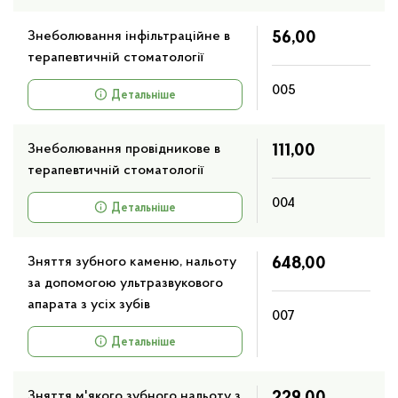
Знеболювання інфільтраційне в
56,00
Масаж
терапевтичній стоматології
005
Детальніше
Теплотерапевтичні процедури
Знеболювання провідникове в
111,00
Інгаляційні процедури
терапевтичній стоматології
004
Детальніше
Стоматологічні процедури
Зняття зубного каменю, нальоту
648,00
Лікувально-фізкультурні процедури
за допомогою ультразвукового
апарата з усіх зубів
007
Інші послуги
Детальніше
Зняття м'якого зубного нальоту з
229,00