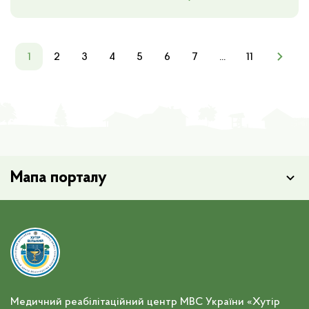
1
2
3
4
5
6
7
...
11
Мапа порталу
Медичний реабілітаційний центр МВС України «Хутір