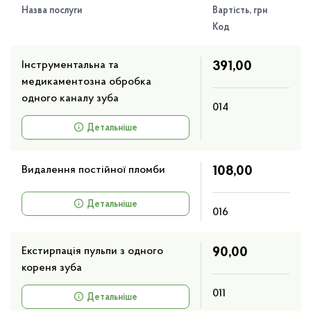
Назва послуги
Вартість, грн
Код
Лікувальні процедури
Інструментальна та
391,00
медикаментозна обробка
одного каналу зуба
Лабораторні клініко-діагностичні
014
дослідження
Детальніше
Консультативний прийом
Видалення постійної пломби
108,00
Детальніше
016
Функціональна діагностика
Екстирпація пульпи з одного
90,00
Ультразвукові дослідження
кореня зуба
011
Детальніше
Фізіотерапевтичні процедури