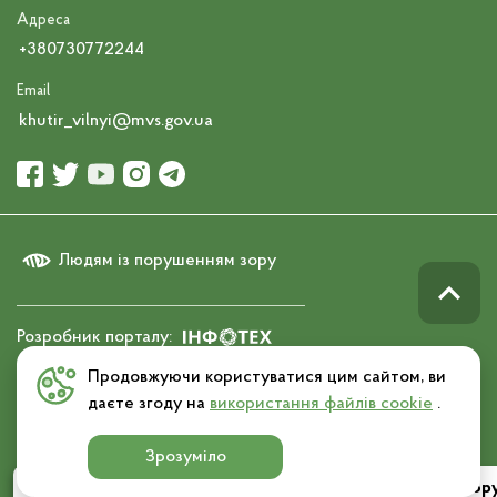
Адреса
+380730772244
Email
khutir_vilnyi@mvs.gov.ua
Людям із порушенням зору
Розробник порталу:
Продовжуючи користуватися цим сайтом, ви
даєте згоду на
використання файлів cookie
.
© 2026 ІНФОТЕХ. Усі права захищено
Зрозуміло
Ліцензії та сертифікати
Повідомити про кор