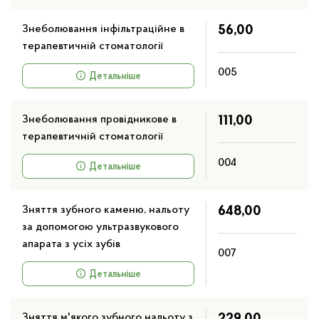
Знеболювання інфільтраційне в
56,00
Масаж
терапевтичній стоматології
005
Детальніше
Теплотерапевтичні процедури
Знеболювання провідникове в
111,00
Інгаляційні процедури
терапевтичній стоматології
004
Детальніше
Стоматологічні процедури
Зняття зубного каменю, нальоту
648,00
Лікувально-фізкультурні процедури
за допомогою ультразвукового
апарата з усіх зубів
007
Інші послуги
Детальніше
Зняття м'якого зубного нальоту з
229,00