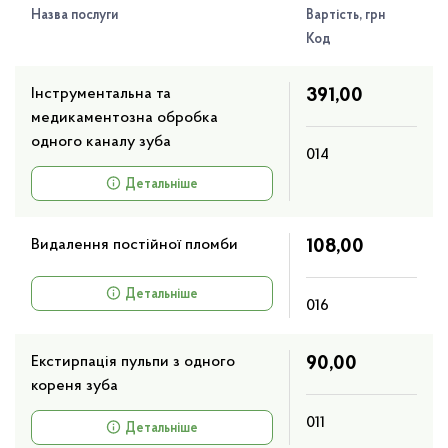
Назва послуги
Вартість, грн
Код
Лікувальні процедури
Інструментальна та
391,00
медикаментозна обробка
одного каналу зуба
Лабораторні клініко-діагностичні
014
дослідження
Детальніше
Консультативний прийом
Видалення постійної пломби
108,00
Детальніше
016
Функціональна діагностика
Екстирпація пульпи з одного
90,00
Ультразвукові дослідження
кореня зуба
011
Детальніше
Фізіотерапевтичні процедури